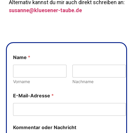
Alternativ kannst du mir auch direkt schreiben an:
susanne@kluesener-taube.de
o
Name
*
d
e
r
N
a
Vorname
Nachname
m
e
E-Mail-Adresse
*
K
o
m
m
e
n
Kommentar oder Nachricht
t